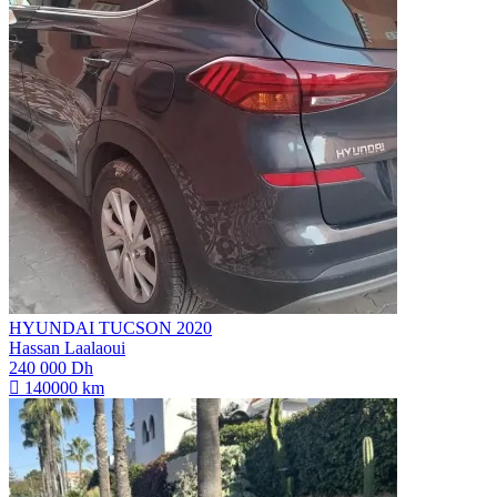
HYUNDAI TUCSON 2020
Hassan Laalaoui
240 000 Dh
140000 km