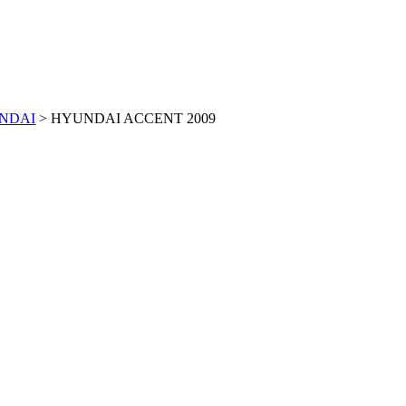
NDAI
>
HYUNDAI ACCENT 2009
URES
MOTOS
BOUTIQUE
EN SAVOIR PLUS