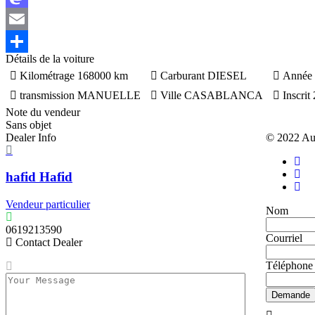
Mastodon
Email
Détails de la voiture
Partager
Kilométrage
168000 km
Carburant
DIESEL
Année
transmission
MANUELLE
Ville
CASABLANCA
Inscrit
Note du vendeur
Sans objet
Dealer Info
© 2022 Au
hafid Hafid
Vendeur particulier
Nom
0619213590
Courriel
Contact Dealer
Téléphone
Demande