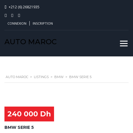
+212 (6) 26821935
CONNEXION
INSCRIPTION
AUTO MAROC
AUTO MAROC
>
LISTINGS
>
BMW
>
BMW SERIE 5
240 000 Dh
BMW SERIE 5