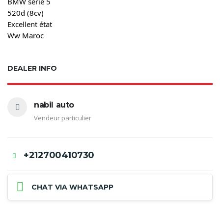
BMW série 5

520d (8cv)

Excellent état

Ww Maroc
DEALER INFO
nabil auto
Vendeur particulier
+212700410730
CHAT VIA WHATSAPP