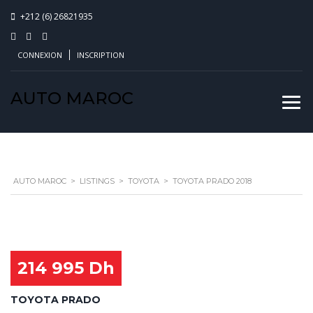
+212 (6) 26821935
CONNEXION
INSCRIPTION
AUTO MAROC
AUTO MAROC
>
LISTINGS
>
TOYOTA
>
TOYOTA PRADO 2018
214 995 Dh
TOYOTA PRADO