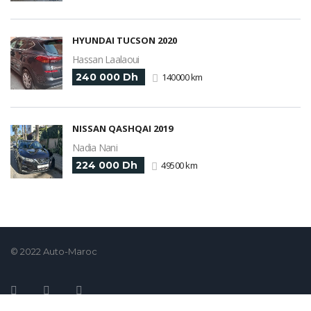
HYUNDAI TUCSON 2020
Hassan Laalaoui
240 000 Dh
140000 km
NISSAN QASHQAI 2019
Nadia Nani
224 000 Dh
49500 km
© 2022 Auto-Maroc