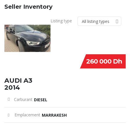
Seller Inventory
Listing type
All listing types
7
260 000 Dh
AUDI A3
2014
Carburant
DIESEL
Emplacement
MARRAKESH