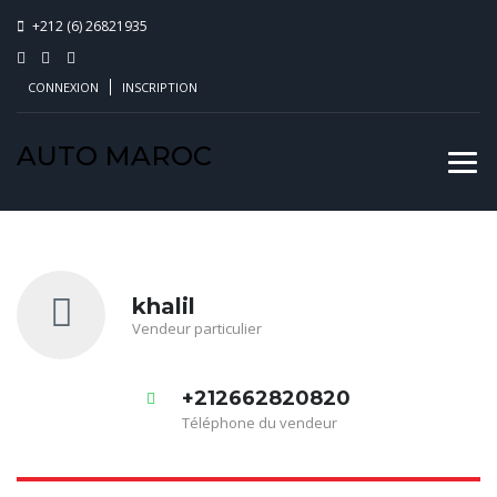
+212 (6) 26821935
CONNEXION
INSCRIPTION
AUTO MAROC
khalil
Vendeur particulier
+212662820820
Téléphone du vendeur