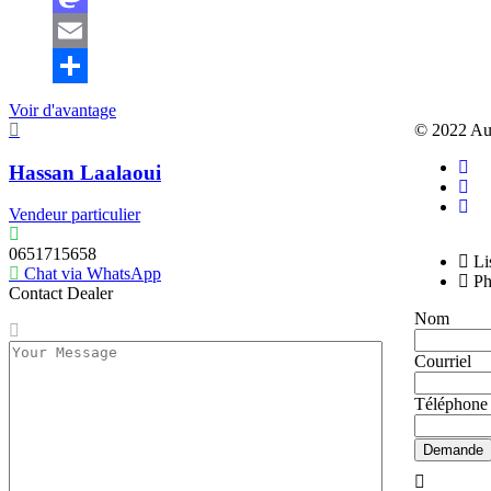
Mastodon
Email
Partager
Voir d'avantage
© 2022 Au
Hassan Laalaoui
Vendeur particulier
0651715658
Li
Chat via WhatsApp
Ph
Contact Dealer
Nom
Courriel
Téléphone
Demande