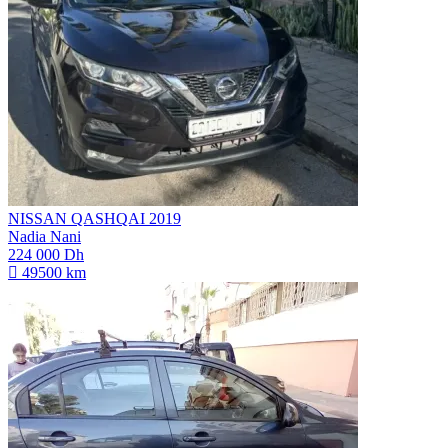
NISSAN QASHQAI 2019
Nadia Nani
224 000 Dh
49500 km