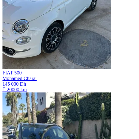
FIAT 500
Mohamed Charai
145 000 Dh
20000 km