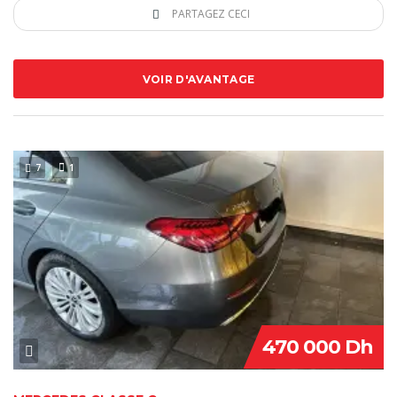
PARTAGEZ CECI
VOIR D'AVANTAGE
7
1
470 000 Dh