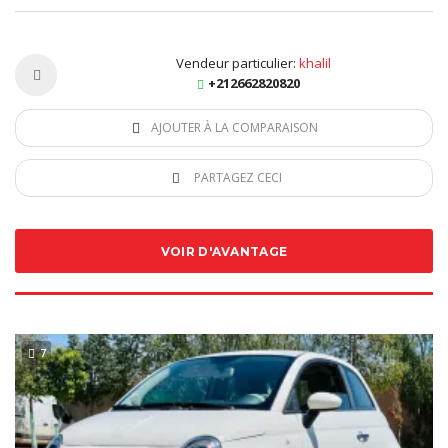
Vendeur particulier:
khalil
+212662820820
AJOUTER À LA COMPARAISON
PARTAGEZ CECI
VOIR D'AVANTAGE
7
SPECIAL