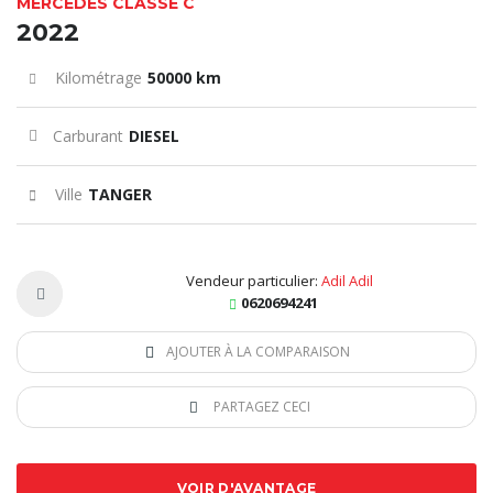
MERCEDES CLASSE C
2022
Kilométrage
50000 km
Carburant
DIESEL
Ville
TANGER
Vendeur particulier:
Adil Adil
0620694241
AJOUTER À LA COMPARAISON
PARTAGEZ CECI
VOIR D'AVANTAGE