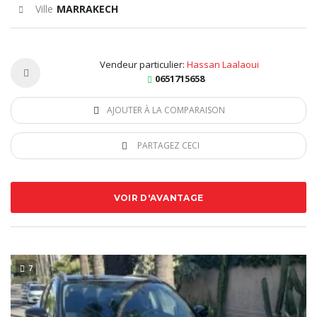
Ville
MARRAKECH
Vendeur particulier:
Hassan Laalaoui
0651715658
AJOUTER À LA COMPARAISON
PARTAGEZ CECI
VOIR D'AVANTAGE
7