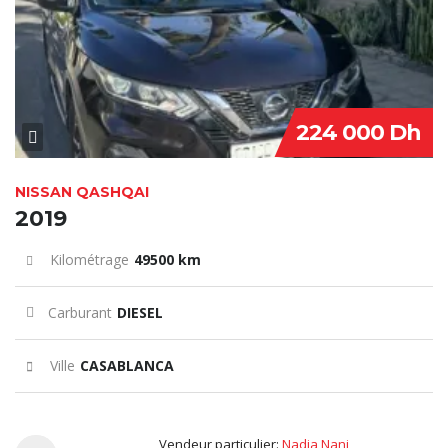
224 000 Dh
NISSAN QASHQAI
2019
Kilométrage
49500 km
Carburant
DIESEL
Ville
CASABLANCA
Vendeur particulier:
Nadia Nani