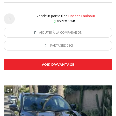
Vendeur particulier:
Hassan Laalaoui
0651715658
AJOUTER À LA COMPARAISON
PARTAGEZ CECI
VOIR D'AVANTAGE
7