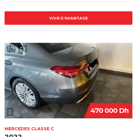
VOIR D'AVANTAGE
7
1
470 000 Dh
MERCEDES CLASSE C
2022