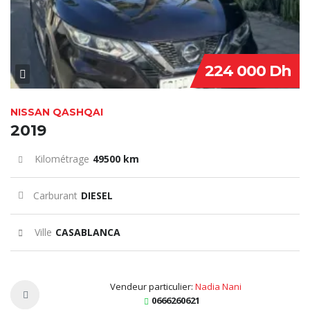
224 000 Dh
NISSAN QASHQAI
2019
Kilométrage
49500 km
Carburant
DIESEL
Ville
CASABLANCA
Vendeur particulier:
Nadia Nani
0666260621