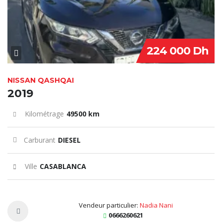
224 000 Dh
NISSAN QASHQAI
2019
Kilométrage
49500 km
Carburant
DIESEL
Ville
CASABLANCA
Vendeur particulier:
Nadia Nani
0666260621