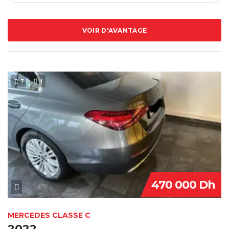
VOIR D'AVANTAGE
7
1
470 000 Dh
MERCEDES CLASSE C
2022