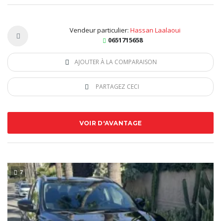
Vendeur particulier:
Hassan Laalaoui
0651715658
AJOUTER À LA COMPARAISON
PARTAGEZ CECI
VOIR D'AVANTAGE
7