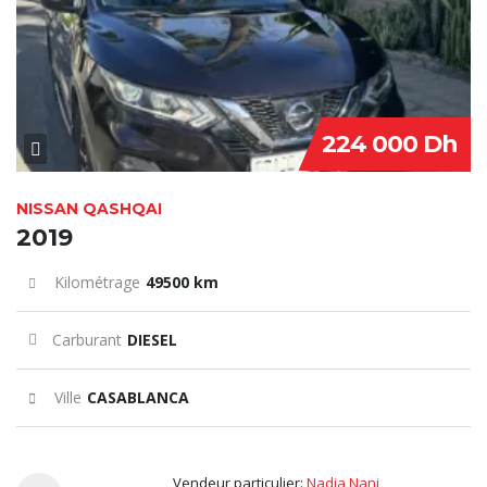
224 000 Dh
NISSAN QASHQAI
2019
Kilométrage
49500 km
Carburant
DIESEL
Ville
CASABLANCA
Vendeur particulier:
Nadia Nani