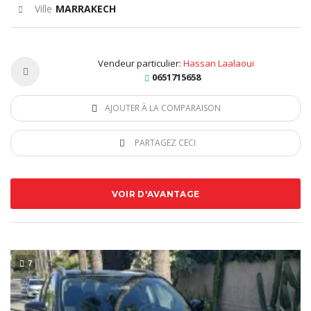
Ville
MARRAKECH
Vendeur particulier:
Hassan Laalaoui
0651715658
AJOUTER À LA COMPARAISON
PARTAGEZ CECI
VOIR D'AVANTAGE
7