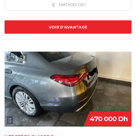
PARTAGEZ CECI
VOIR D'AVANTAGE
7
1
470 000 Dh