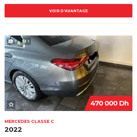
VOIR D'AVANTAGE
7
1
470 000 Dh
MERCEDES CLASSE C
2022