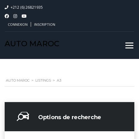
+212 (6) 26821935
CONNEXION
INSCRIPTION
AUTO MAROC
AUTO MAROC
>
LISTINGS
>
A3
Options de recherche