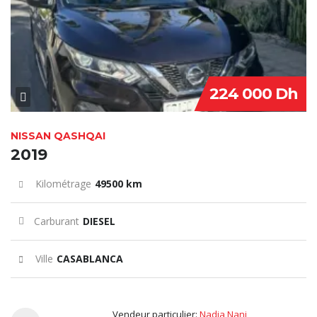
224 000 Dh
NISSAN QASHQAI
2019
Kilométrage
49500 km
Carburant
DIESEL
Ville
CASABLANCA
Vendeur particulier:
Nadia Nani