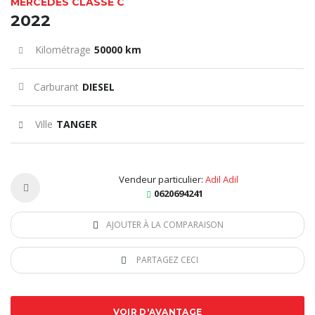
MERCEDES CLASSE C
2022
Kilométrage
50000 km
Carburant
DIESEL
Ville
TANGER
Vendeur particulier:
Adil Adil
0620694241
AJOUTER À LA COMPARAISON
PARTAGEZ CECI
VOIR D'AVANTAGE