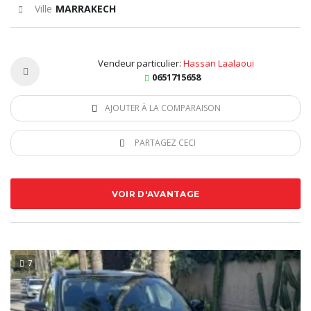
Ville
MARRAKECH
Vendeur particulier:
Hassan Laalaoui
0651715658
AJOUTER À LA COMPARAISON
PARTAGEZ CECI
VOIR D'AVANTAGE
7