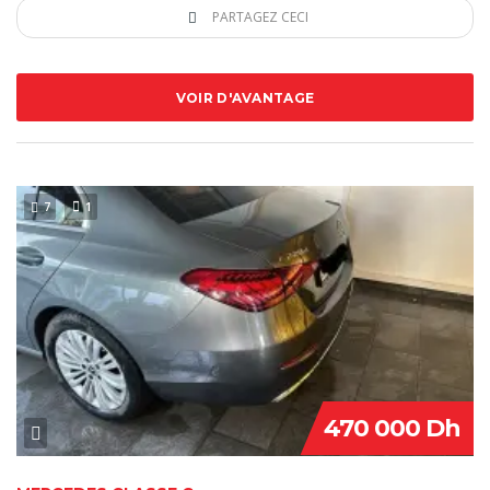
PARTAGEZ CECI
VOIR D'AVANTAGE
7
1
470 000 Dh