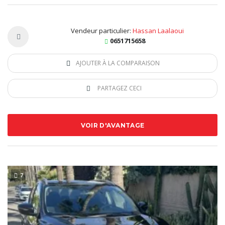
Vendeur particulier:
Hassan Laalaoui
0651715658
AJOUTER À LA COMPARAISON
PARTAGEZ CECI
VOIR D'AVANTAGE
7