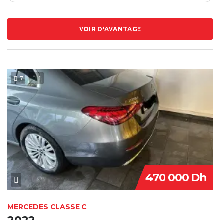
VOIR D'AVANTAGE
7
1
470 000 Dh
MERCEDES CLASSE C
2022