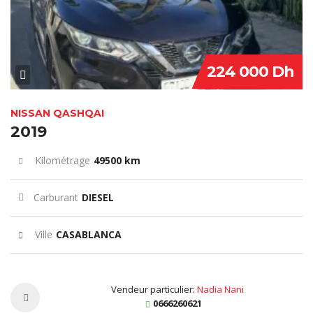
224 000 Dh
NISSAN QASHQAI
2019
Kilométrage
49500 km
Carburant
DIESEL
Ville
CASABLANCA
Vendeur particulier:
Nadia Nani
0666260621